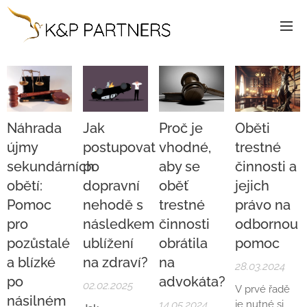
Náhrada
Jak
Proč je
Oběti
újmy
postupovat
vhodné,
trestné
sekundárních
po
aby se
činnosti a
obětí:
dopravní
oběť
jejich
Pomoc
nehodě s
trestné
právo na
pro
následkem
činnosti
odbornou
pozůstalé
ublížení
obrátila
pomoc
a blízké
na zdraví?
na
28.03.2024
po
advokáta?
02.02.2025
V prvé řadě
násilném
14.05.2024
je nutné si