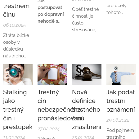
Jak
trestném
pro účely
postupovat
Oběť trestné
tohoto
činu
po dopravní
činnosti je
článku
nehodě s
často
06.10.2025
vymezit
následkem
stresována,
pojem oběť
ublížení na
Ztráta blízké
že musí
trestné
zdraví?
osoby v
chodit k
činnosti.
důsledku
výslechům a
Zákon č.
násilného
stále dokola
45/2013 Sb.,
trestného
vzpomínat na
o obětech
činu je
svoje trauma,
trestné
mimořádně
které ji bylo
činnosti,
bolestnou
způsobeno
stanovuje, že
životní situací.
trestnou
Stalking
Trestný
Nová
Jak podat
obětí může
činností.
jako
čin
definice
trestní
být (pouze)
fyzická
trestný
nebezpečného
trestného
oznámení
osoba, které
čin i
pronásledování
činu
29.06.2022
bylo nebo
přestupek
znásilnění
mělo být
27.02.2024
Pod pojmem
trestným
11.03.2024
25.01.2024
trestního