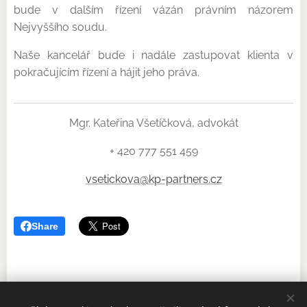
bude v dalším řízení vázán právním názorem
Nejvyššího soudu.
Naše kancelář bude i nadále zastupovat klienta v
pokračujícím řízení a hájit jeho práva.
Mgr. Kateřina Všetíčková, advokát
+ 420 777 551 459
vsetickova@kp-partners.cz
Share