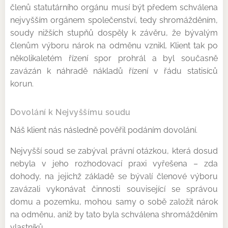
členů statutárního orgánu musí být předem schválena
nejvyšším orgánem společenství, tedy shromážděním,
soudy nižších stupňů dospěly k závěru, že bývalým
členům výboru nárok na odměnu vznikl. Klient tak po
několikaletém řízení spor prohrál a byl současně
zavázán k náhradě nákladů řízení v řádu statisíců
korun.
Dovolání k Nejvyššímu soudu
Náš klient nás následně pověřil podáním dovolání.
Nejvyšší soud se zabýval právní otázkou, která dosud
nebyla v jeho rozhodovací praxi vyřešena – zda
dohody, na jejichž základě se bývalí členové výboru
zavázali vykonávat činnosti související se správou
domu a pozemku, mohou samy o sobě založit nárok
na odměnu, aniž by tato byla schválena shromážděním
vlastníků.