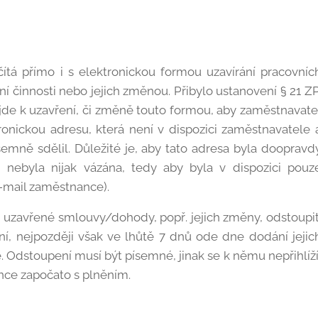
ítá přímo i s elektronickou formou uzavírání pracovníc
 činnosti nebo jejich změnou. Přibylo ustanovení § 21 ZP
ojde k uzavření, či změně touto formou, aby zaměstnavate
onickou adresu, která není v dispozici zaměstnavatele 
semně sdělil. Důležité je, aby tato adresa byla doopravd
 nebyla nijak vázána, tedy aby byla v dispozici pouz
e-mail zaměstnance).
uzavřené smlouvy/dohody, popř. jejich změny, odstoupit
í, nejpozději však ve lhůtě 7 dnů ode dne dodání jejic
 Odstoupení musí být písemné, jinak se k němu nepřihlíží
nce započato s plněním.