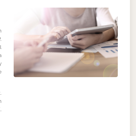
h
,
l
a
y
e
.
h
,