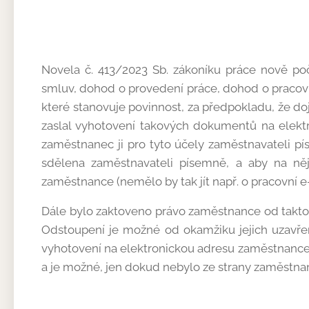
Novela č. 413/2023 Sb. zákoníku práce nově poč
smluv, dohod o provedení práce, dohod o pracovní
které stanovuje povinnost, za předpokladu, že d
zaslal vyhotovení takových dokumentů na elektr
zaměstnanec ji pro tyto účely zaměstnavateli pí
sdělena zaměstnavateli písemně, a aby na něj
zaměstnance (nemělo by tak jít např. o pracovní 
Dále bylo zaktoveno právo zaměstnance od takto 
Odstoupení je možné od okamžiku jejich uzavřen
vyhotovení na elektronickou adresu zaměstnance.
a je možné, jen dokud nebylo ze strany zaměstna