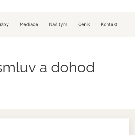
užby
Mediace
Náš tým
Ceník
Kontakt
 smluv a dohod