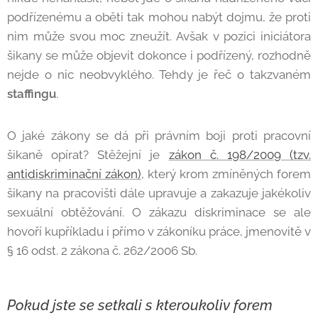
podřízenému a oběti tak mohou nabýt dojmu, že proti
nim může svou moc zneužít. Avšak v pozici iniciátora
šikany se může objevit dokonce i podřízený, rozhodně
nejde o nic neobvyklého. Tehdy je řeč o takzvaném
staffingu
.
O jaké zákony se dá při právním boji proti pracovní
šikaně opírat? Stěžejní je
zákon č. 198/2009 (tzv.
antidiskriminační zákon)
, který krom zmíněných forem
šikany na pracovišti dále upravuje a zakazuje jakékoliv
sexuální obtěžování. O zákazu diskriminace se ale
hovoří kupříkladu i přímo v zákoníku práce, jmenovitě v
§ 16 odst. 2 zákona č. 262/2006 Sb.
Pokud jste se setkali s kteroukoliv forem