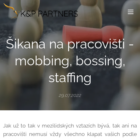
Šikana na pracovišti -
mobbing, bossing,
staffing
29.07.2022
Jak už to tak v mezilidských vztazích bývá, tak ani na
pracovišti nemusí vždy všechno klapat vašich podle