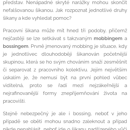
představ. Nenápadné skryté narážky mohou skončit
nefalšovanou šikanou. Jak rozpoznat jednotlivé druhy
šikany a kde vyhledat pomoc?
Pracovní šikana může mít hned tři podoby, přičemž
nejčastěji se lze setkávat s takzvaným
mobbingem
a
bossingem
. Prvně jmenovaný mobbing je situace, kdy
je jednotlivec dlouhodoběji šikanován početnější
skupinou, která se ho svým chováním snaží zesměšnit
či separovat z pracovního kolektivu. Jejím největším
úskalím je, že nemusí být na první pohled vůbec
viditelná, proto se řadí mezi nejzákeřnější a
nejrafinovanější formy znepříjemňování života na
pracovišti.
Stejně nebezpečný je ale i bossing, neboť v jeho
případě se oběti mohou snadno zaleknout a případ
nikde nenahlásit, neboť jde o šikanu nadřízeného vůči