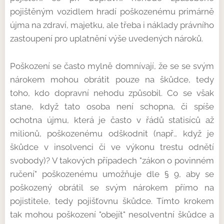
pojištěným vozidlem hradí poškozenému primárně
újma na zdraví, majetku, ale třeba i náklady právního
zastoupení pro uplatnění výše uvedených nároků.
Poškození se často mylně domnívají, že se se svým
nárokem mohou obrátit pouze na škůdce, tedy
toho, kdo dopravní nehodu způsobil. Co se však
stane, když tato osoba není schopna, či spíše
ochotna újmu, která je často v řádů statisíců až
milionů, poškozenému odškodnit (např., když je
škůdce v insolvenci či ve výkonu trestu odnětí
svobody)? V takových případech "zákon o povinném
ručení" poškozenému umožňuje dle § 9, aby se
poškozený obrátil se svým nárokem přímo na
pojistitele, tedy pojišťovnu škůdce. Tímto krokem
tak mohou poškození "obejít" nesolventní škůdce a